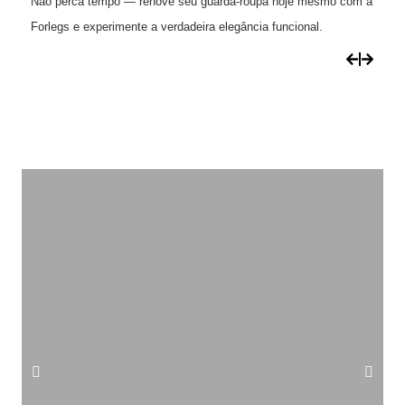
Não perca tempo — renove seu guarda-roupa hoje mesmo com a
Forlegs e experimente a verdadeira elegância funcional.
julho 20, 2026